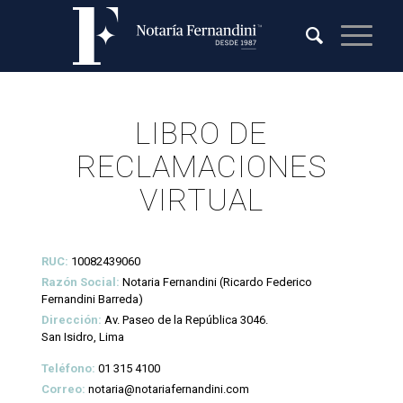
LIBRO DE
RECLAMACIONES
VIRTUAL
RUC:
10082439060
Razón Social:
Notaria Fernandini (Ricardo Federico
Fernandini Barreda)
Dirección:
Av. Paseo de la República 3046.
San Isidro, Lima
Teléfono:
01 315 4100
Correo:
notaria@notariafernandini.com